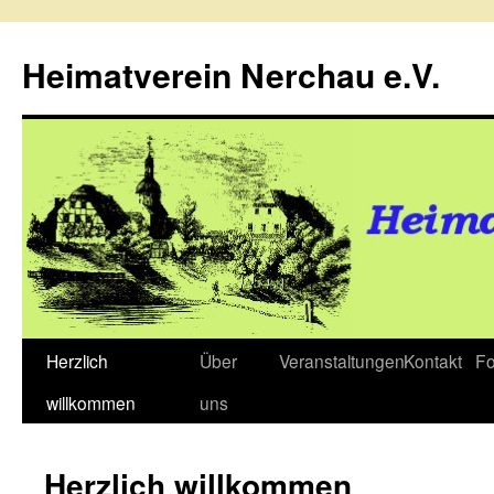
Zum
Inhalt
Heimatverein Nerchau e.V.
springen
Herzlich
Über
Veranstaltungen
Kontakt
Fo
willkommen
uns
Herzlich willkommen