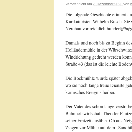
Veröffentlicht am
7. Dezember 2020
von
Die folgende Geschichte erinnert a
Karikaturisten Wilhelm Busch. Sie s
Nerchau vor reichlich hundert(
fünfz
Damals und noch bis zu Beginn des
Holländermühle in der Würschwitze
Windrichtung gedreht werden konnt
Straße 43 (das ist die leichte Bode
Die Bockmühle wurde später abgebro
wo sie noch lange treue Dienste gele
komisches Ereignis herbei.
Der Vater des schon lange verstorb
Bahnhofswirtschaft Theodor Pautze 
seiner Freizeit ausübte. Ob aus Neig
Ziegen zur Mühle auf dem „Sandhübe