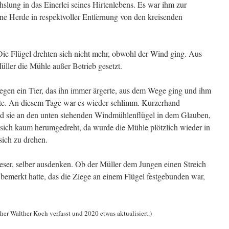
ung in das Einerlei seines Hirtenlebens. Es war ihm zur
e Herde in respektvoller Entfernung von den kreisenden
Die Flügel drehten sich nicht mehr, obwohl der Wind ging. Aus
ller die Mühle außer Betrieb gesetzt.
iegen ein Tier, das ihn immer ärgerte, aus dem Wege ging und ihm
hte. An diesem Tage war es wieder schlimm. Kurzerhand
nd sie an den unten stehenden Windmühlenflügel in dem Glauben,
 sich kaum herumgedreht, da wurde die Mühle plötzlich wieder in
sich zu drehen.
Leser, selber ausdenken. Ob der Müller dem Jungen einen Streich
t bemerkt hatte, das die Ziege an einem Flügel festgebunden war,
er Walther Koch verfasst und 2020 etwas aktualisiert.)