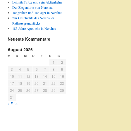
Leipnitz Fritze und sein Aktienhelm
Der Ziegenhirte von Nerchau
Tongruben und Tonlager in Nerchau
Zur Geschichte des Nerchauer
Rathausgrundstücks
185 Jahre Apotheke in Nerchau
Neueste Kommentare
August 2026
M
D
M
D
F
S
S
1
2
3
4
5
6
7
8
9
10
11
12
13
14
15
16
17
18
19
20
21
22
23
24
25
26
27
28
29
30
31
« Feb.