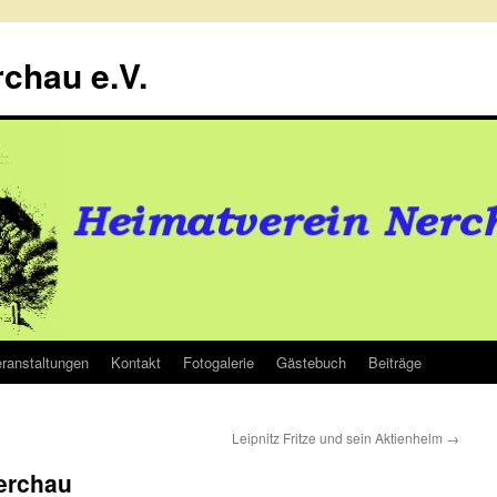
chau e.V.
ranstaltungen
Kontakt
Fotogalerie
Gästebuch
Beiträge
Leipnitz Fritze und sein Aktienhelm
→
Nerchau