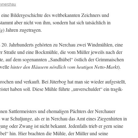
hvnerchau
n eine Bildergeschichte des weltbekannten Zeichners und
tammt aber nicht von ihm, sondern hat sich tatsächlich in
ig
) Jahren zugetragen.
 20. Jahrhunderts gehörten zu Nerchau zwei Windmühlen, eine
r Straße und eine Bockmühle, die vom Müller jeweils nach der
e, auf dem sogenannten „Sandhübel“ östlich der Grimmaischen
nwelle
hinter den Häusern nördlich vom heutigen Netto-Markt
).
chen und verkauft. Bei Jüterbog hat man sie wieder aufgestellt,
istet haben soll. Diese Mühle führte „unverschuldet“ ein tragik-
enen Sattlermeisters und ehemaligen Pächters der Nerchauer
war Schuljunge, als er in Nerchau das Amt eines Ziegenhirten in
ung oder Zwang ist nicht bekannt. Jedenfalls trieb er gern seine
l“ hin. Hier brachten die Mühle, der Müller und seine